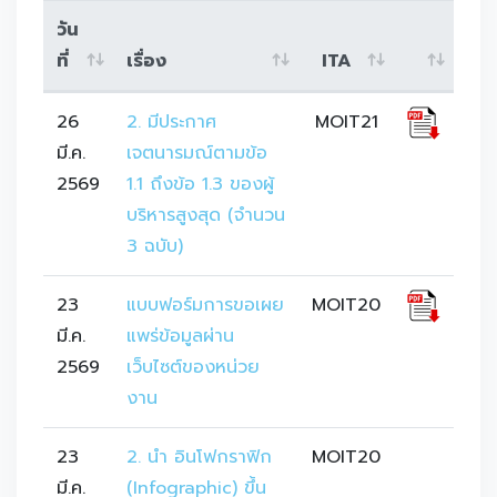
วัน
ที่
เรื่อง
ITA
26
2. มีประกาศ
MOIT21
มี.ค.
เจตนารมณ์ตามข้อ 
2569
1.1 ถึงข้อ 1.3 ของผู้
บริหารสูงสุด (จำนวน 
3 ฉบับ)
23
แบบฟอร์มการขอเผย
MOIT20
มี.ค.
แพร่ข้อมูลผ่าน
2569
เว็บไซต์ของหน่วย
งาน
23
2. นำ อินโฟกราฟิก 
MOIT20
มี.ค.
(Infographic) ขึ้น