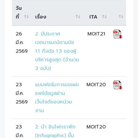
วัน
ที่
เรื่อง
ITA
26
2. มีประกาศ
MOIT21
มี.ค.
เจตนารมณ์ตามข้อ 
2569
1.1 ถึงข้อ 1.3 ของผู้
บริหารสูงสุด (จำนวน 
3 ฉบับ)
23
แบบฟอร์มการขอเผย
MOIT20
มี.ค.
แพร่ข้อมูลผ่าน
2569
เว็บไซต์ของหน่วย
งาน
23
2. นำ อินโฟกราฟิก 
MOIT20
มี.ค.
(Infographic) ขึ้น