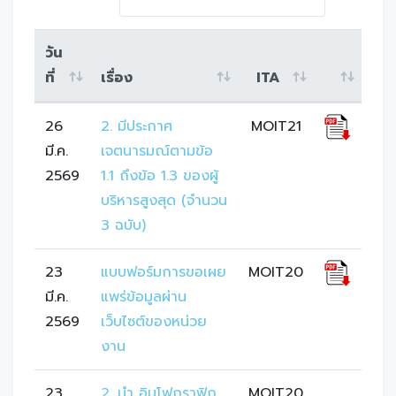
วัน
ที่
เรื่อง
ITA
26
2. มีประกาศ
MOIT21
มี.ค.
เจตนารมณ์ตามข้อ 
2569
1.1 ถึงข้อ 1.3 ของผู้
บริหารสูงสุด (จำนวน 
3 ฉบับ)
23
แบบฟอร์มการขอเผย
MOIT20
มี.ค.
แพร่ข้อมูลผ่าน
2569
เว็บไซต์ของหน่วย
งาน
23
2. นำ อินโฟกราฟิก 
MOIT20